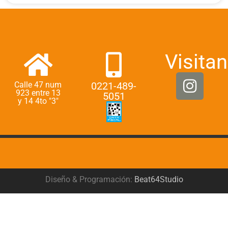
Visitan
Calle 47 num
0221-489-
923 entre 13
5051
y 14 4to "3"
Diseño & Programación:
Beat64Studio