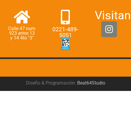
Visitan
Calle 47 num
0221-489-
923 entre 13
5051
y 14 4to "3"
Diseño & Programación:
Beat64Studio