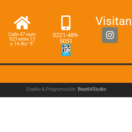
Visitan
Calle 47 num
0221-489-
923 entre 13
5051
y 14 4to "3"
Diseño & Programación:
Beat64Studio