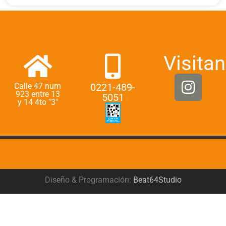
Visitan
Calle 47 num
0221-489-
923 entre 13
5051
y 14 4to "3"
Diseño & Programación:
Beat64Studio