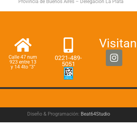
Provincia de Buenos Aires – Delegación La Plata
Visitan
Calle 47 num
0221-489-
923 entre 13
5051
y 14 4to "3"
Diseño & Programación:
Beat64Studio