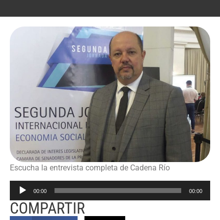
Escucha la entrevista completa de Cadena Río
Reproductor
00:00
00:00
de
COMPARTIR
audio