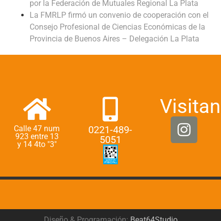
por la Federación de Mutuales Regional La Plata
La FMRLP firmó un convenio de cooperación con el
Consejo Profesional de Ciencias Económicas de la
Provincia de Buenos Aires – Delegación La Plata
Visitan
Calle 47 num
0221-489-
923 entre 13
5051
y 14 4to "3"
Diseño & Programación:
Beat64Studio