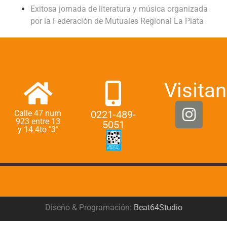
Exitosa jornada de literatura y música organizada
por la Federación de Mutuales Regional La Plata
Visitan
Calle 47 num
0221-489-
923 entre 13
5051
y 14 4to "3"
Diseño & Programación:
Beat64Studio