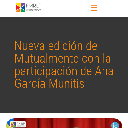
Nueva edición de
Mutualmente con la
participación de Ana
García Munitis