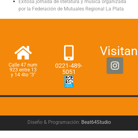
Exitosa jornada de literatura y música organizada
por la Federación de Mutuales Regional La Plata
Visitan
Calle 47 num
0221-489-
923 entre 13
5051
y 14 4to "3"
Diseño & Programación:
Beat64Studio