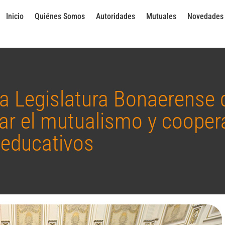
Inicio
Quiénes Somos
Autoridades
Mutuales
Novedades
la Legislatura Bonaerense 
rar el mutualismo y cooper
 educativos