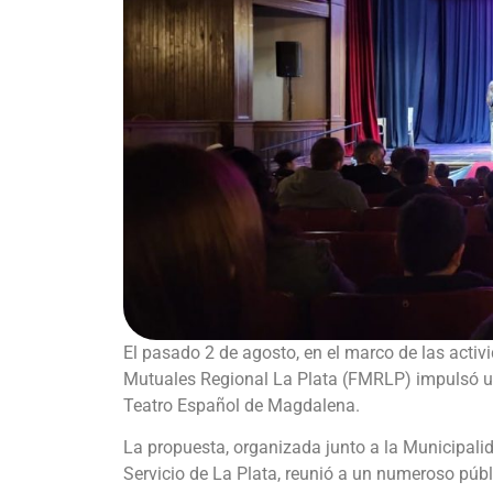
El pasado 2 de agosto, en el marco de las activi
Mutuales Regional La Plata (FMRLP) impulsó una
Teatro Español de Magdalena.
La propuesta, organizada junto a la Municipali
Servicio de La Plata, reunió a un numeroso públi