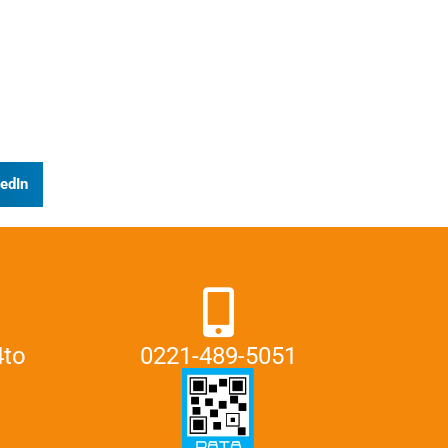
edIn
4to
0221-489-5051