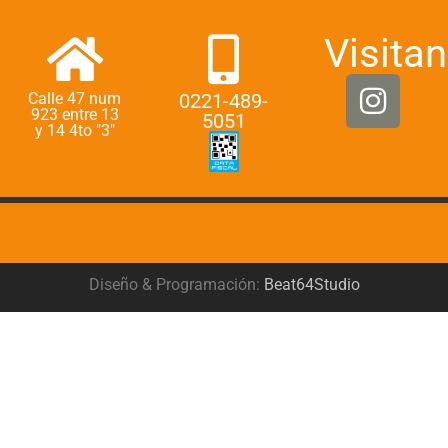
Visitan
Calle 47 num
0221-489-
923 entre 13
5051
y 14 4to "3"
Diseño & Programación:
Beat64Studio